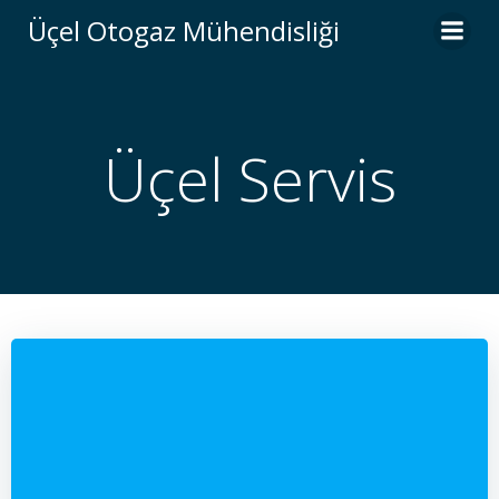
İçeriğe
Üçel Otogaz Mühendisliği
geç
Üçel Servis