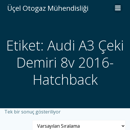
İçeriğe
Üçel Otogaz Mühendisliği
geç
Etiket: Audi A3 Çeki
Demiri 8v 2016-
Hatchback
Tek bir sonuç gösteriliyor