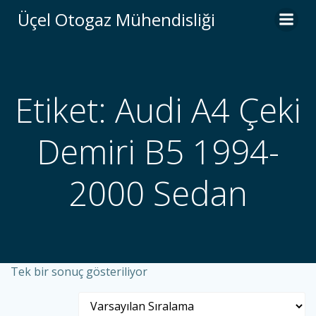
İçeriğe
Üçel Otogaz Mühendisliği
geç
Etiket: Audi A4 Çeki
Demiri B5 1994-
2000 Sedan
Tek bir sonuç gösteriliyor