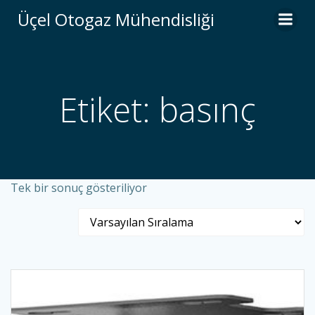
İçeriğe
Üçel Otogaz Mühendisliği
geç
Etiket: basınç
Tek bir sonuç gösteriliyor