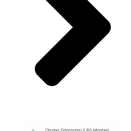
Otogaz Dönüşümü (LPG Montajı)