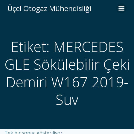
İçeriğe
Üçel Otogaz Mühendisliği
geç
Etiket: MERCEDES
GLE Sökülebilir Çeki
Demiri W167 2019-
Suv
Tek bir sonuç gösteriliyor