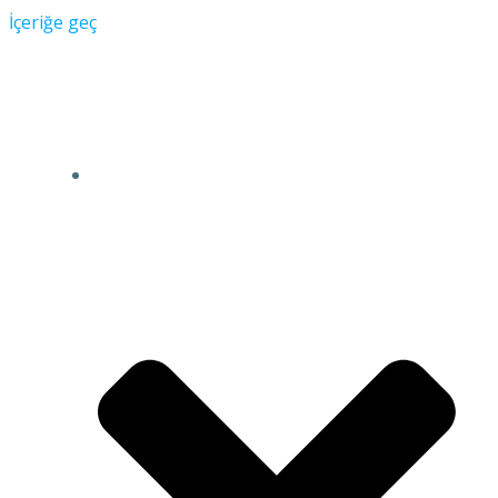
İçeriğe geç
Üçel Otogaz Mühendisliği
OTOGAZ (LPG)